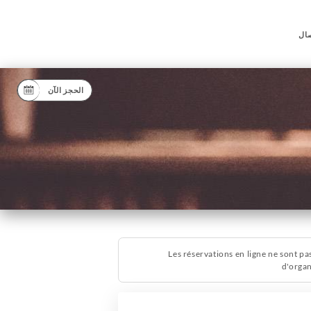
صال
الحجز الآن