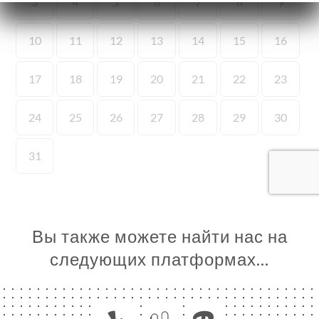
Я
ЦА
ИРОВАТЬ
ЕРЕЯ
ЫВЫ
НЮ
ССА
ЬСЯ С
Вы также можете найти нас на
следующих платформах…