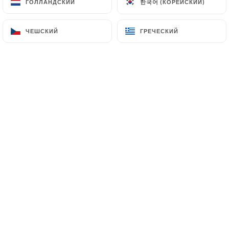
한국어 (КОРЕЙСКИЙ)
한국어 (КОРЕЙСКИЙ)
ГОЛЛАНДСКИЙ
ГОЛЛАНДСКИЙ
RU
МЕНЮ
ЧЕШСКИЙ
ЧЕШСКИЙ
ГРЕЧЕСКИЙ
ГРЕЧЕСКИЙ
/
ГЛАВНАЯ СТРАНИЦА
РЕЗЕРВИРОВАНИЕ
Резервирование