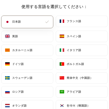
使用する言語を選択してください：
使用する言語を選択してください：
フランス語
フランス語
日本語
日本語
英語
英語
スペイン語
スペイン語
カタルーニャ語
カタルーニャ語
イタリア語
イタリア語
レビュー件数 174
RESTAURANT - BAR A BIÈRES
ドイツ語
ドイツ語
ポルトガル語
ポルトガル語
45 Rue De Gerland
69007 Lyon France
スウェーデン語
スウェーデン語
简体中文（中国語）
简体中文（中国語）
ロシア語
ロシア語
アラビア語
アラビア語
弊社について
オランダ語
オランダ語
한국어（韓国語）
한국어（韓国語）