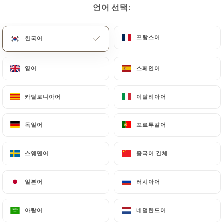
언어 선택:
언어 선택:
프랑스어
프랑스어
한국어
한국어
영어
영어
스페인어
스페인어
카탈로니아어
카탈로니아어
이탈리아어
이탈리아어
174 리뷰
독일어
독일어
포르투갈어
포르투갈어
RESTAURANT - BAR A BIÈRES
45 Rue De Gerland
스웨덴어
스웨덴어
중국어 간체
중국어 간체
69007 Lyon France
일본어
일본어
러시아어
러시아어
아랍어
아랍어
네덜란드어
네덜란드어
소개