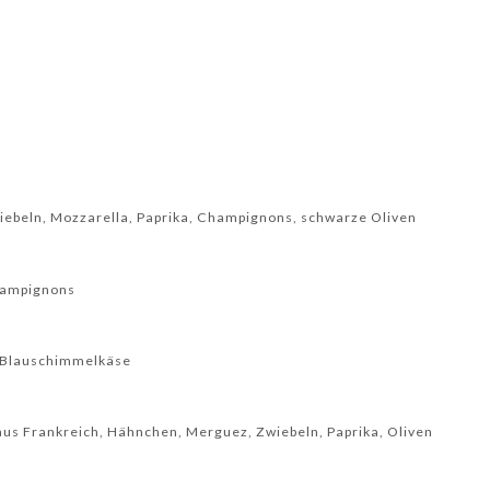
iebeln, Mozzarella, Paprika, Champignons, schwarze Oliven
hampignons
, Blauschimmelkäse
aus Frankreich, Hähnchen, Merguez, Zwiebeln, Paprika, Oliven