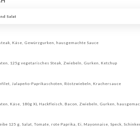
CH
 IM GLAS
CHAMPAGNER
nd Salat
ksteak, Käse, Gewürzgurken, hausgemachte Sauce
aten, 125g vegetarisches Steak, Zwiebeln, Gurken, Ketchup
filet, Jalapeño-Paprikaschoten, Röstzwiebeln, Krachersauce
aten, Käse, 180g XL Hackfleisch, Bacon, Zwiebeln, Gurken, hausgema
eibe 125 g, Salat, Tomate, rote Paprika, Ei, Mayonnaise, Speck, Schin