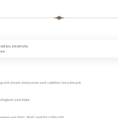
0 bis 20:00 Uhr
gen
Typ mit einem intensiven und subtilen Geschmack
chtigkeit und Süße
romen von Holz, Malz und Kirschfrucht