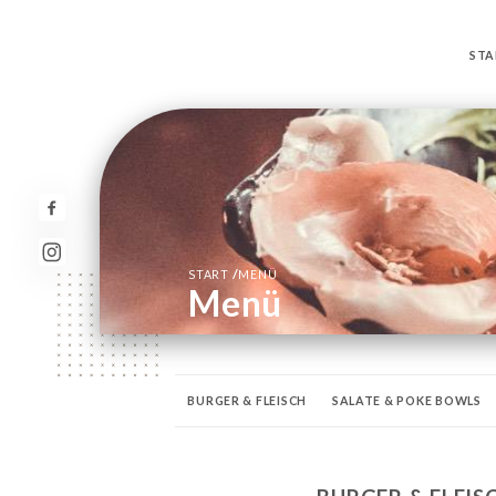
STA
/
START
MENÜ
Menü
BURGER & FLEISCH
SALATE & POKE BOWLS
SPIRITUOSEN
MOCKTAILS
WEICHE