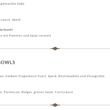
usgemachte Soße
ssauce, Speck
 Herkunft
n mit Pommes und Salat serviert
 BOWLS
en, heißem Ziegenkäse-Toast, Speck, Röstzwiebeln und Vinaigrette.
n, Parmesan, Bulgur, grüner Salat, Currysauce