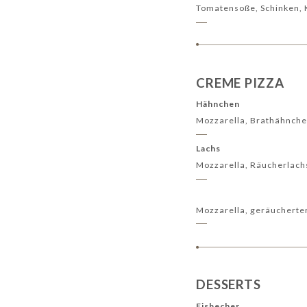
Tomatensoße, Schinken, 
CREME PIZZA
Hähnchen
Mozzarella, Brathähnchen
Lachs
Mozzarella, Räucherlachs
Mozzarella, geräucherter
DESSERTS
Eisbecher