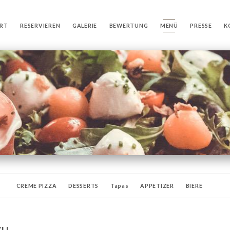
RT
RESERVIEREN
GALERIE
BEWERTUNG
MENÜ
PRESSE
K
CREME PIZZA
DESSERTS
Tapas
APPETIZER
BIERE
ORGANICS SOFTS BIO [AB]
APERITIF
MINERALWASSER