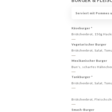
BURGER & FLEIS
HEISSE GETRÄNKE
WEINFLASCHEN
WEINE
Serviert mit Pommes u
Käseburger *
Brötchenbrot, 150g Hac
Vegetarischer Burger
Brötchenbrot, Salat, Tom
Mexikanischer Burger
Bun's, scharfes Hähnchen
Tankburger *
Brötchenbrot, Salat, Tom
Brötchenbrot, Fleischsch
Smash-Burger