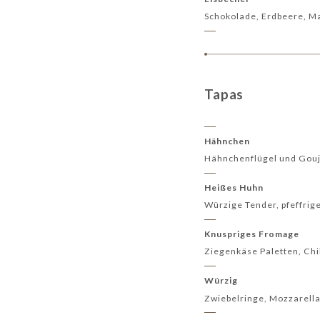
Schokolade, Erdbeere, M
Tapas
Hähnchen
Hähnchenflügel und Gou
Heißes Huhn
Würzige Tender, pfeffrige
Knuspriges Fromage
Ziegenkäse Paletten, Ch
Würzig
Zwiebelringe, Mozzarell