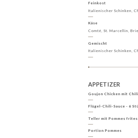
Feinkost
Italienischer Schinken, 
Käse
Comté, St. Marcellin, Bri
Gemischt
Italienischer Schinken, C
APPETIZER
Goujon Chicken mit Chili
Flügel-Chili-Sauce - 6 St
Teller mit Pommes frites
Portion Pommes