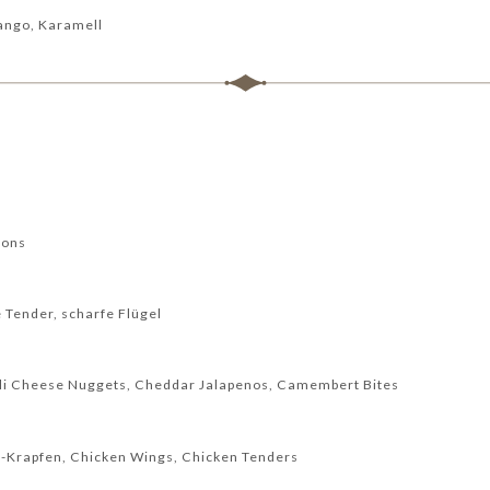
ango, Karamell
jons
 Tender, scharfe Flügel
ili Cheese Nuggets, Cheddar Jalapenos, Camembert Bites
a-Krapfen, Chicken Wings, Chicken Tenders