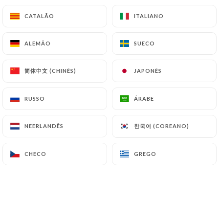
Tank IPA 5,3%
CATALÃO
CATALÃO
ITALIANO
ITALIANO
Sabor suave de abacaxi e manga
4.50€
7.50€
ALEMÃO
ALEMÃO
SUECO
SUECO
Problemas ianque 6,5%
简体中文 (CHINÊS)
简体中文 (CHINÊS)
JAPONÊS
JAPONÊS
Damasco Neipa, fruta exótica
4.00€
7.50€
RUSSO
RUSSO
ÁRABE
ÁRABE
Âmbar cobre 5,2%
한국어 (COREANO)
한국어 (COREANO)
NEERLANDÊS
NEERLANDÊS
Cerveja belga levemente caramelizada e amarga
4.00€
6.00€
CHECO
CHECO
GREGO
GREGO
Budweiser 5%
Cerveja loira americana com aroma sutil de mel e
limão
4.00€
6.50€