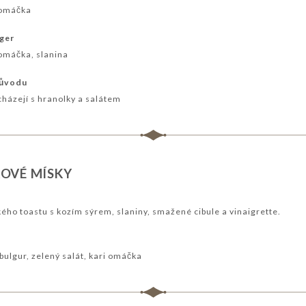
 omáčka
rger
 omáčka, slanina
původu
cházejí s hranolky a salátem
KOVÉ MÍSKY
rkého toastu s kozím sýrem, slaniny, smažené cibule a vinaigrette.
bulgur, zelený salát, kari omáčka