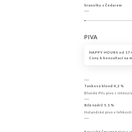
hranolky s čedarem
PIVA
HAPPY HOURS od 17:0
Ceny k konzultaci na 
Tanková blond 4,2 %
Blonde Pils pivo s intenzi
Bílá nádrž 5,1 %
Holandské pivo v lehkosti
Korsické červené pivo s v