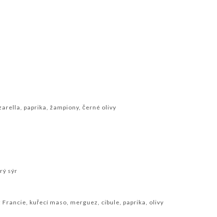
zarella, paprika, žampiony, černé olivy
rý sýr
Francie, kuřecí maso, merguez, cibule, paprika, olivy