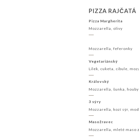
PIZZA RAJČATÁ
Pizza Margherita
Mozzarella, olivy
Mozzarella, feferonky
Vegetariánský
Lilek, cuketa, cibule, moz
Královský
Mozzarella, šunka, houby
3 sýry
Mozzarella, kozí sýr, mod
Masožravec
Mozzarella, mleté maso z 