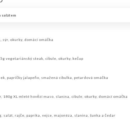
O
 SKLENICÍCH
ŠAMPAŇSKÉ
a salátem
, sýr, okurky, domácí omáčka
25g vegetariánský steak, cibule, okurky, kečup
ízek, papričky jalapeňo, smažená cibulka, petardová omáčka
ýr, 180g XL mleté hovězí maso, slanina, cibule, okurky, domácí omáčka
 salát, rajče, paprika, vejce, majonéza, slanina, šunka a čedar