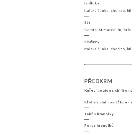
lahůdky
Italská šunka, chorizo, bí
Sýr
Comté, St Marcellin, Brie
Smíšený
Italská šunka, chorizo, bí
PŘEDKRM
Kuřecí goujon s chilli om
Křídla s chilli omáčkou -
Talíř s hranolky
Porce hranolků