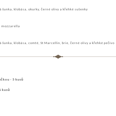
lá šunka, klobása, okurky, černé olivy a křehké sušenky
, mozzarella
lá šunka, klobása, comté, St Marcellin, brie, černé olivy a křehké pečivo
áčkou - 5 kusů
 6 kusů