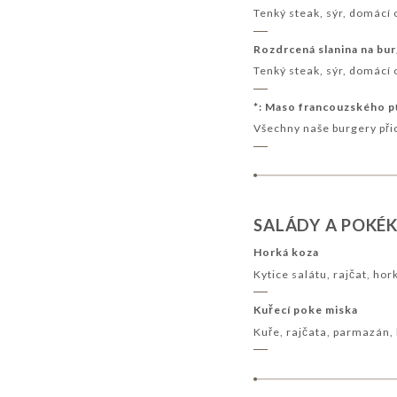
Tenký steak, sýr, domácí
Rozdrcená slanina na bu
Tenký steak, sýr, domácí
*: Maso francouzského 
Všechny naše burgery při
SALÁDY A POKÉ
Horká koza
Kytice salátu, rajčat, ho
Kuřecí poke miska
Kuře, rajčata, parmazán, 