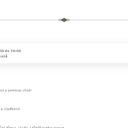
0 do 20:00
místě
vní a jemnou chutí
 a sladkosti
ůní dřeva, sladu a třešňového ovoce