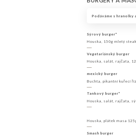
BURGERY A MAS
HORKÉ NÁPOJE
LAHVOVÁ VÍNA
VÍNA PO
Podáváme s hranolky 
Sýrový burger*
Houska, 150g mletý steak
Vegetariánský burger
Houska, salát, rajčata, 1
mexický burger
Buchta, pikantní kuřecí ř
Tankový burger*
Houska, salát, rajčata, s
Houska, plátek masa 125g,
Smash burger