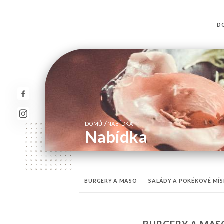
D
/
DOMŮ
NABÍDKA
Nabídka
BURGERY A MASO
SALÁDY A POKÉKOVÉ MÍS
PIVA
DUCHOVÉ
KOKTEJLY
MOCKTAIL