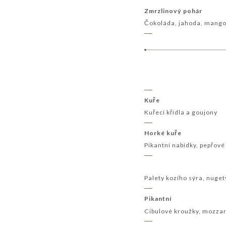
Zmrzlinový pohár
Čokoláda, jahoda, mango
Kuře
Kuřecí křídla a goujony
Horké kuře
Pikantní nabídky, pepřové 
Palety kozího sýra, nuget
Pikantní
Cibulové kroužky, mozzare