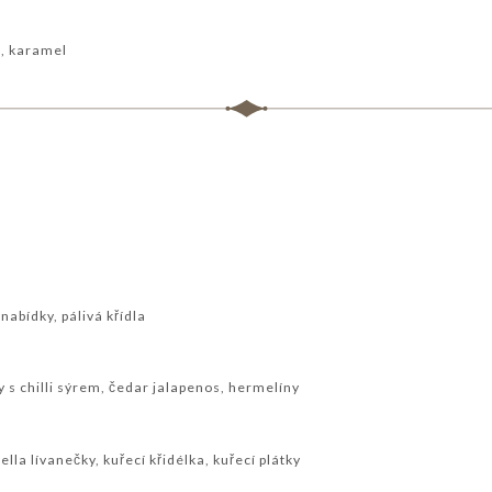
, karamel
nabídky, pálivá křídla
y s chilli sýrem, čedar jalapenos, hermelíny
lla lívanečky, kuřecí křidélka, kuřecí plátky