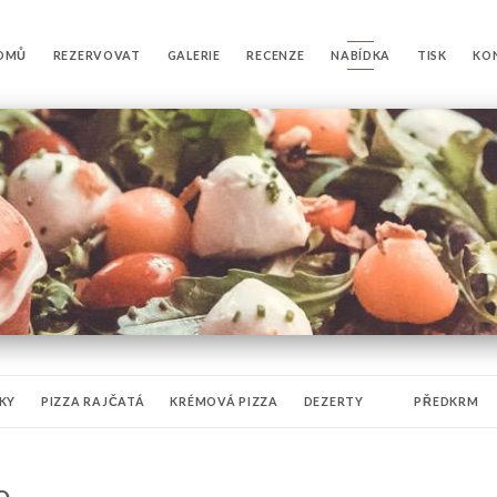
OMŮ
REZERVOVAT
GALERIE
RECENZE
NABÍDKA
TISK
KO
KY
PIZZA RAJČATÁ
KRÉMOVÁ PIZZA
DEZERTY
PŘEDKRM
S
MĚKKÉ
ORGANICS ZMĚKKUJE BIO [AB]
PŘEDkrmy
MINERÁLNÍ