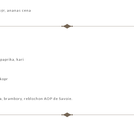
 sýr, ananas cena
paprika, kari
 kopr
a, brambory, reblochon AOP de Savoie.