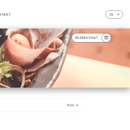
NTAKT
CS
REZERVOVAT
Více
 VODA