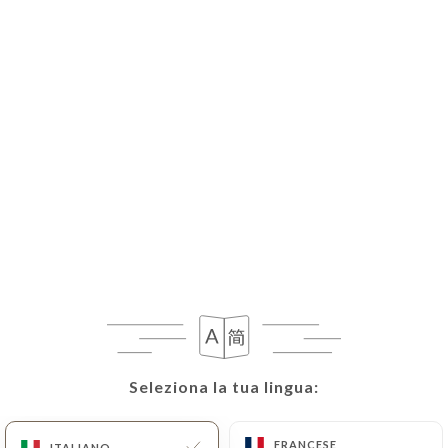
IT
MENU
/
PAGINA INIZIALE
GALLERIA
Galleria
Seleziona la tua lingua:
Seleziona la tua lingua:
FRANCESE
FRANCESE
ITALIANO
ITALIANO