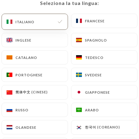
Seleziona la tua lingua:
Seleziona la tua lingua:
IT
MENU
FRANCESE
FRANCESE
ITALIANO
ITALIANO
INGLESE
INGLESE
SPAGNOLO
SPAGNOLO
/
PAGINA INIZIALE
CONTATTO
CATALANO
CATALANO
TEDESCO
TEDESCO
Contatto
PORTOGHESE
PORTOGHESE
SVEDESE
SVEDESE
简体中文 (CINESE)
简体中文 (CINESE)
GIAPPONESE
GIAPPONESE
RUSSO
RUSSO
ARABO
ARABO
Tank
한국어 (COREANO)
한국어 (COREANO)
OLANDESE
OLANDESE