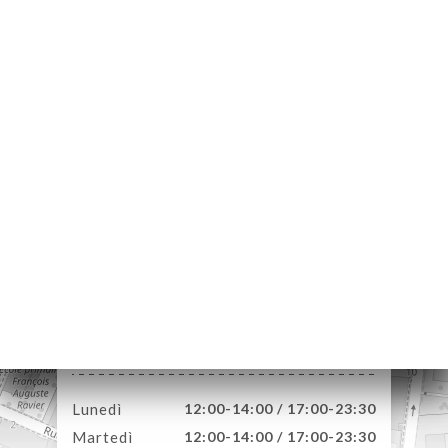
A
LE
NOTA
ERIA
SIONE
NU
MPA
ATTO
45 Rue de Gerland
69007 Lyon France
Lunedì
12:00-14:00 / 17:00-23:30
Martedì
12:00-14:00 / 17:00-23:30