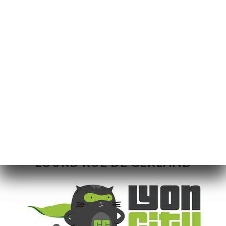
PUBBLICATO IL 2020-03-05
ON A TESTÉ : TANK, LE BEER
GARDEN QUI ENVOIE DU
LOURD RUE DE GERLAND