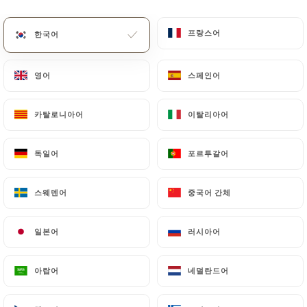
메뉴
KO
프랑스어
프랑스어
한국어
한국어
영어
영어
스페인어
스페인어
/
카탈로니아어
카탈로니아어
이탈리아어
이탈리아어
홈
연락처
연락처
독일어
독일어
포르투갈어
포르투갈어
스웨덴어
스웨덴어
중국어 간체
중국어 간체
일본어
일본어
러시아어
러시아어
아랍어
아랍어
네덜란드어
네덜란드어
Tank