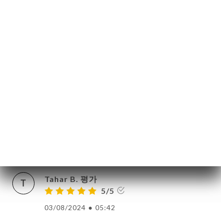
L’ambiance y est bonne et chaleureuse
약
23/10/2024
•
06:35
기
러
Guillaume K. 평가
G
4/5
뷰
Toujours aussi bien.
뉴
19/09/2024
•
08:06
론
도
Véronique P. 평가
V
락
5/5
08/09/2024
•
05:34
Tahar B. 평가
T
5/5
03/08/2024
•
05:42