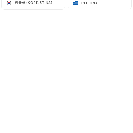
한국어 (KOREJŠTINA)
한국어 (KOREJŠTINA)
ŘEČTINA
ŘEČTINA
Hodnotil uživatel Anne C.
A
5/5
Tout était parfait ! (le seul point à
améliorer : les tables basses qui ne sont
pas confortables....)
24/07/2025
•
06:57
Hodnotil uživatel Vincent p.
V
5/5
Rapide et prix raisonnable pour un repas
le midi
21/06/2025
•
08:05