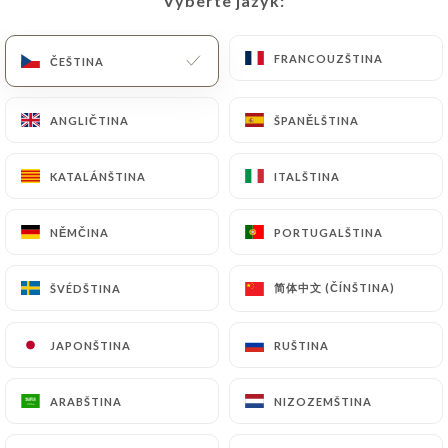
Vyberte jazyk:
Vyberte jazyk:
CS
NABÍDKA
FRANCOUZŠTINA
FRANCOUZŠTINA
ČEŠTINA
ČEŠTINA
ANGLIČTINA
ANGLIČTINA
ŠPANĚLŠTINA
ŠPANĚLŠTINA
/
DOMŮ
RECENZE
KATALÁNŠTINA
KATALÁNŠTINA
ITALŠTINA
ITALŠTINA
Recenze
NĚMČINA
NĚMČINA
PORTUGALŠTINA
PORTUGALŠTINA
简体中文 (ČÍNŠTINA)
简体中文 (ČÍNŠTINA)
ŠVÉDŠTINA
ŠVÉDŠTINA
174 recenze společnosti Uniiti
JAPONŠTINA
JAPONŠTINA
RUŠTINA
RUŠTINA
4.4 / 5
ARABŠTINA
ARABŠTINA
NIZOZEMŠTINA
NIZOZEMŠTINA
100% skutečné, ověřené recenze.