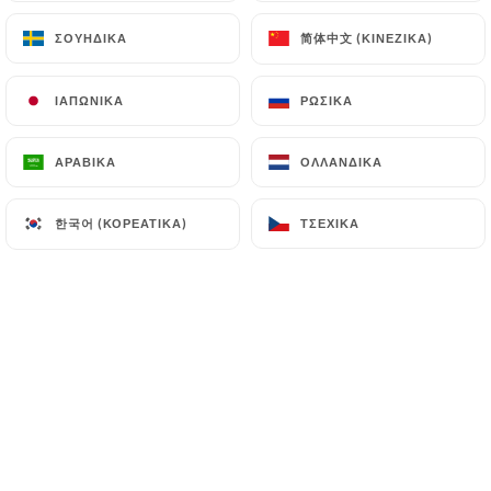
简体中文 (ΚΙΝΈΖΙΚΑ)
简体中文 (ΚΙΝΈΖΙΚΑ)
ΣΟΥΗΔΙΚΆ
ΣΟΥΗΔΙΚΆ
EL
ΜΕΝΟΎ
ΙΑΠΩΝΙΚΆ
ΙΑΠΩΝΙΚΆ
ΡΩΣΙΚΆ
ΡΩΣΙΚΆ
ΑΡΑΒΙΚΆ
ΑΡΑΒΙΚΆ
ΟΛΛΑΝΔΙΚΆ
ΟΛΛΑΝΔΙΚΆ
/
ΑΡΧΙΚΉ
ΤΎΠΟΣ
한국어 (ΚΟΡΕΆΤΙΚΑ)
한국어 (ΚΟΡΕΆΤΙΚΑ)
Τύπος
ΤΣΈΧΙΚΑ
ΤΣΈΧΙΚΑ