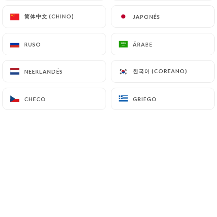
简体中文 (CHINO)
简体中文 (CHINO)
JAPONÉS
JAPONÉS
ES
MENÚ
RUSO
RUSO
ÁRABE
ÁRABE
한국어 (COREANO)
한국어 (COREANO)
NEERLANDÉS
NEERLANDÉS
/
INICIO
PRENSA
Prensa
CHECO
CHECO
GRIEGO
GRIEGO