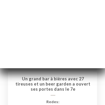
CIO
ERVA
ERÍA
Un grand bar à bières avec 27
EÑA
tireuses et un beer garden a ouvert
NÚ
ses portes dans le 7e
NSA
ACTO
Redes: