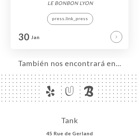
LE BONBON LYON
press.link_press
30
Jan
También nos encontrará en…
Tank
45 Rue de Gerland