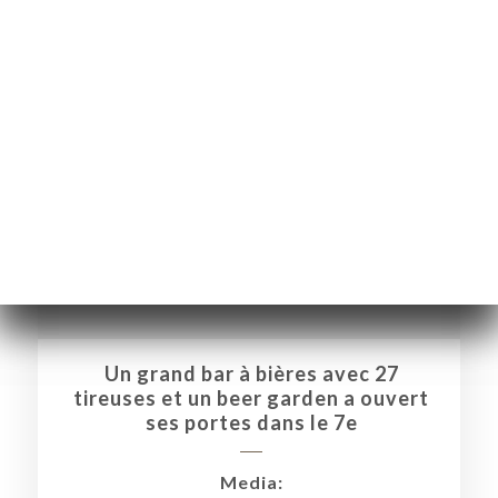
ME
OK
LERY
IEWS
Un grand bar à bières avec 27
tireuses et un beer garden a ouvert
NU
ses portes dans le 7e
ESS
TACT
Media: