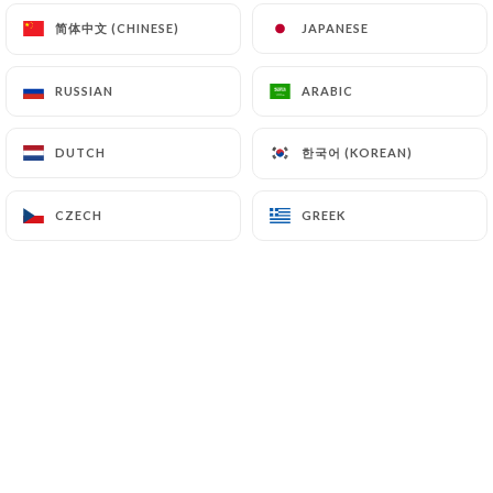
简体中文 (CHINESE)
简体中文 (CHINESE)
JAPANESE
JAPANESE
EN
MENU
RUSSIAN
RUSSIAN
ARABIC
ARABIC
한국어 (KOREAN)
한국어 (KOREAN)
DUTCH
DUTCH
/
HOME
PRESS
CZECH
CZECH
GREEK
GREEK
Press