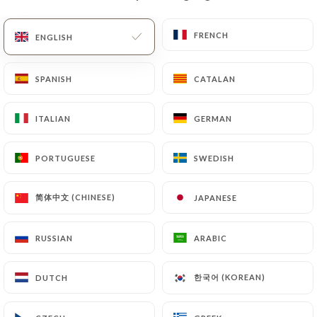
EN
MENU
FRENCH
FRENCH
ENGLISH
ENGLISH
SPANISH
SPANISH
CATALAN
CATALAN
ITALIAN
ITALIAN
GERMAN
GERMAN
/
HOME
REVIEWS
Reviews
PORTUGUESE
PORTUGUESE
SWEDISH
SWEDISH
简体中文 (CHINESE)
简体中文 (CHINESE)
JAPANESE
JAPANESE
RUSSIAN
RUSSIAN
ARABIC
ARABIC
174 reviews on Uniiti
4.4 / 5
한국어 (KOREAN)
한국어 (KOREAN)
DUTCH
DUTCH
100% real, verified reviews.