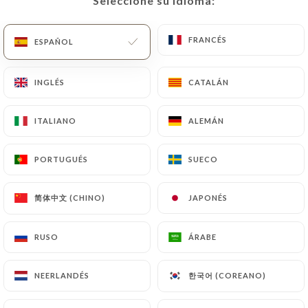
Seleccione su idioma:
Seleccione su idioma:
ES
MENÚ
FRANCÉS
FRANCÉS
ESPAÑOL
ESPAÑOL
INGLÉS
INGLÉS
CATALÁN
CATALÁN
/
INICIO
RESEÑAS
ITALIANO
ITALIANO
ALEMÁN
ALEMÁN
Reseñas
PORTUGUÉS
PORTUGUÉS
SUECO
SUECO
简体中文 (CHINO)
简体中文 (CHINO)
JAPONÉS
JAPONÉS
174 Reseñas sobre Uniiti
RUSO
RUSO
ÁRABE
ÁRABE
4.4 / 5
한국어 (COREANO)
한국어 (COREANO)
NEERLANDÉS
NEERLANDÉS
Marinella