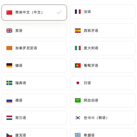
菜单
ZH
法语
法语
简体中文（中文）
简体中文（中文）
英语
英语
西班牙语
西班牙语
加泰罗尼亚语
加泰罗尼亚语
意大利语
意大利语
/
主页
联系人
联系人
德语
德语
葡萄牙语
葡萄牙语
瑞典语
瑞典语
日语
日语
俄语
俄语
阿拉伯语
阿拉伯语
荷兰语
荷兰语
한국어（韩语）
한국어（韩语）
Tank
捷克语
捷克语
希腊语
希腊语