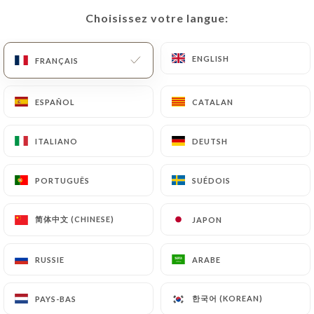
Choisissez votre langue:
Choisissez votre langue:
FR
MENU
ENGLISH
ENGLISH
FRANÇAIS
FRANÇAIS
ESPAÑOL
ESPAÑOL
CATALAN
CATALAN
/
ACCUEIL
CONTACT
ITALIANO
ITALIANO
DEUTSH
DEUTSH
Contact
PORTUGUÊS
PORTUGUÊS
SUÉDOIS
SUÉDOIS
简体中文 (CHINESE)
简体中文 (CHINESE)
JAPON
JAPON
RUSSIE
RUSSIE
ARABE
ARABE
Tank
한국어 (KOREAN)
한국어 (KOREAN)
PAYS-BAS
PAYS-BAS