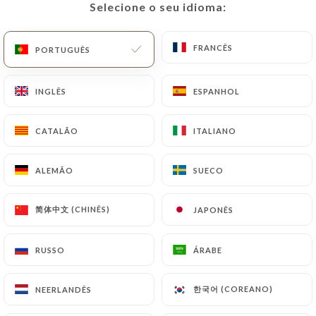
Selecione o seu idioma:
Selecione o seu idioma:
PT
MENU
FRANCÊS
FRANCÊS
PORTUGUÊS
PORTUGUÊS
INGLÊS
INGLÊS
ESPANHOL
ESPANHOL
/
PÁGINA INICIAL
CONTACTO
CATALÃO
CATALÃO
ITALIANO
ITALIANO
Contacto
ALEMÃO
ALEMÃO
SUECO
SUECO
简体中文 (CHINÊS)
简体中文 (CHINÊS)
JAPONÊS
JAPONÊS
RUSSO
RUSSO
ÁRABE
ÁRABE
Tank
한국어 (COREANO)
한국어 (COREANO)
NEERLANDÊS
NEERLANDÊS